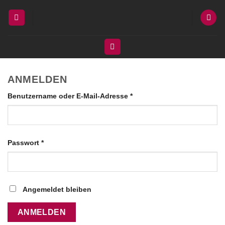
Zum
Inhalt
springen
ANMELDEN
Erforderlich
Benutzername oder E-Mail-Adresse
*
Erforderlich
Passwort
*
Angemeldet bleiben
ANMELDEN