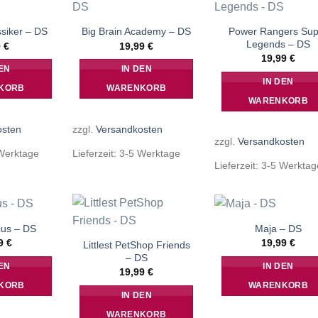
Power Rangers Sup
ssiker – DS
Big Brain Academy – DS
Legends – DS
9
€
19,99
€
19,99
€
EN
IN DEN
IN DEN
KORB
WARENKORB
WARENKORB
osten
zzgl.
Versandkosten
zzgl.
Versandkosten
Werktage
Lieferzeit:
3-5 Werktage
Lieferzeit:
3-5 Werktag
cus – DS
Maja – DS
99
€
19,99
€
Littlest PetShop Friends
– DS
EN
IN DEN
19,99
€
KORB
WARENKORB
IN DEN
WARENKORB