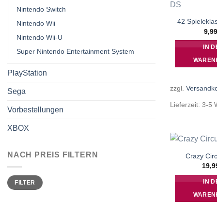
Nintendo Switch
42 Spielekla
Nintendo Wii
9,9
Nintendo Wii-U
IN D
Super Nintendo Entertainment System
WAREN
PlayStation
zzgl.
Versandk
Sega
Lieferzeit:
3-5 
Vorbestellungen
XBOX
NACH PREIS FILTERN
Crazy Cir
19,
Min.
Max.
IN D
FILTER
Preis
Preis
WAREN