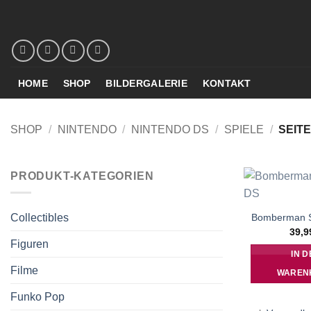
Zum
Inhalt
springen
HOME
SHOP
BILDERGALERIE
KONTAKT
SHOP
/
NINTENDO
/
NINTENDO DS
/
SPIELE
/
SEITE
PRODUKT-KATEGORIEN
Bomberman S
Collectibles
39,
Figuren
IN D
Filme
WAREN
Funko Pop