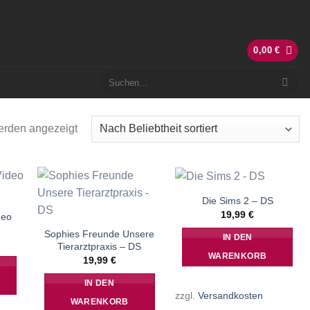
0,00
€
Suchen
nach:
Nach
erden angezeigt
Beliebtheit
sortiert
Die Sims 2 – DS
19,99
€
deo
Sophies Freunde Unsere
IN DEN
Tierarztpraxis – DS
WARENKORB
19,99
€
IN DEN
zzgl.
Versandkosten
WARENKORB