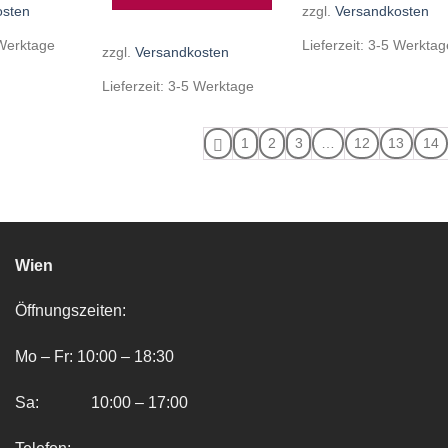
osten
zzgl.
Versandkosten
Werktage
Lieferzeit:
3-5 Werktag
zzgl.
Versandkosten
Lieferzeit:
3-5 Werktage
1
2
3
…
12
13
14
Wien
Öffnungszeiten:
Mo – Fr: 10:00 – 18:30
Sa: 10:00 – 17:00