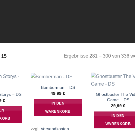
Ergebnisse 281 – 300 von 336 w
 15
Bomberman – DS
49,99
€
Ghostbuster The Vi
torys – DS
Game – DS
99
€
IN DEN
29,99
€
EN
WARENKORB
IN DEN
KORB
WARENKORB
zzgl.
Versandkosten