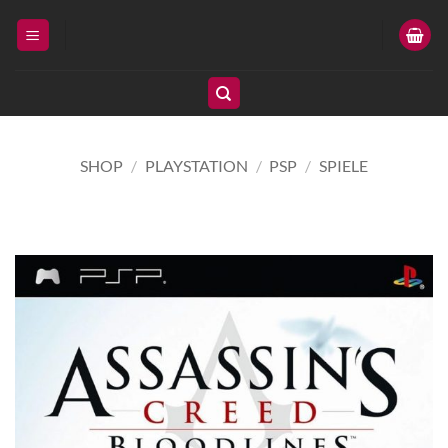
Zum
Inhalt
springen
SHOP
/
PLAYSTATION
/
PSP
/
SPIELE