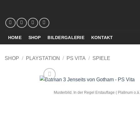
Zum
Inhalt
springen
HOME
SHOP
BILDERGALERIE
KONTAKT
SHOP
/
PLAYSTATION
/
PS VITA
/
SPIELE
Musterbild. In der Regel Erstauflage ( Platinum o.ä.