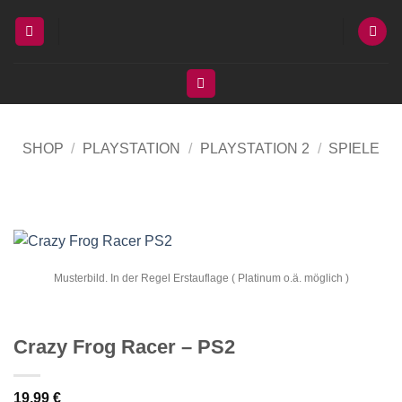
Zum
Inhalt
springen
SHOP
/
PLAYSTATION
/
PLAYSTATION 2
/
SPIELE
Musterbild. In der Regel Erstauflage ( Platinum o.ä. möglich )
Crazy Frog Racer – PS2
19,99
€