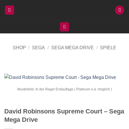
Zum
Inhalt
springen
SHOP
/
SEGA
/
SEGA MEGA DRIVE
/
SPIELE
Musterbild. In der Regel Erstauflage ( Platinum o.ä. möglich )
David Robinsons Supreme Court – Sega
Mega Drive