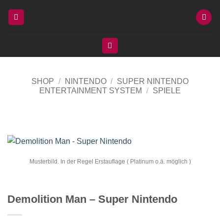
Zum
Inhalt
springen
SHOP
/
NINTENDO
/
SUPER NINTENDO
ENTERTAINMENT SYSTEM
/
SPIELE
Musterbild. In der Regel Erstauflage ( Platinum o.ä. möglich )
Demolition Man – Super Nintendo