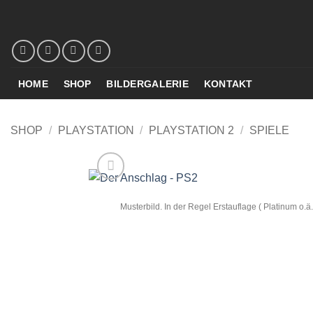
Zum
Inhalt
springen
HOME
SHOP
BILDERGALERIE
KONTAKT
SHOP
/
PLAYSTATION
/
PLAYSTATION 2
/
SPIELE
Musterbild. In der Regel Erstauflage ( Platinum o.ä.