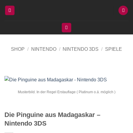
Zum
Inhalt
springen
SHOP
/
NINTENDO
/
NINTENDO 3DS
/
SPIELE
Musterbild. In der Regel Erstauflage ( Platinum o.ä. möglich )
Die Pinguine aus Madagaskar –
Nintendo 3DS