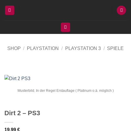
Zum
Inhalt
springen
SHOP
/
PLAYSTATION
/
PLAYSTATION 3
/
SPIELE
Musterbild. In der Regel Erstauflage ( Platinum o.ä. möglich )
Dirt 2 – PS3
19,99
€