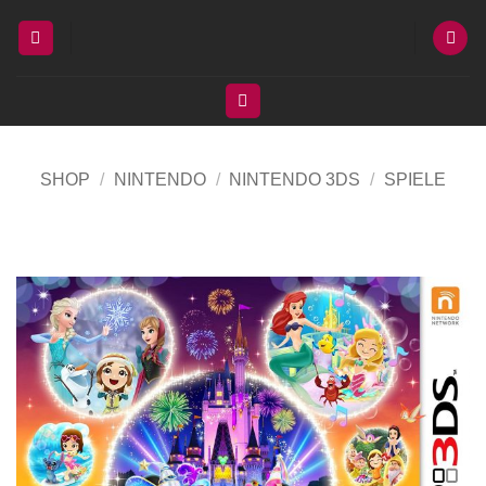
Zum
Inhalt
springen
SHOP
/
NINTENDO
/
NINTENDO 3DS
/
SPIELE