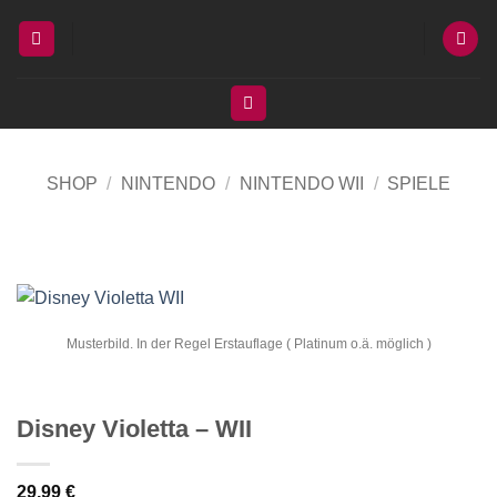
Zum
Inhalt
springen
SHOP
/
NINTENDO
/
NINTENDO WII
/
SPIELE
Musterbild. In der Regel Erstauflage ( Platinum o.ä. möglich )
Disney Violetta – WII
29,99
€