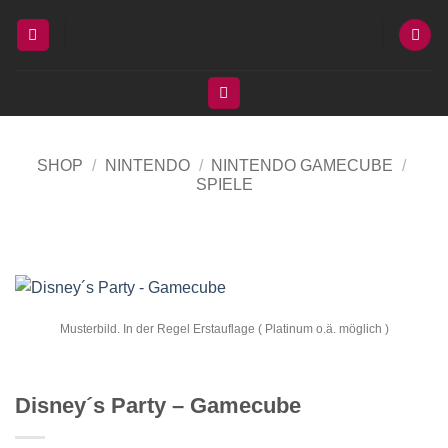
Zum
Inhalt
springen
SHOP
/
NINTENDO
/
NINTENDO GAMECUBE
/
SPIELE
Musterbild. In der Regel Erstauflage ( Platinum o.ä. möglich )
Disney´s Party – Gamecube