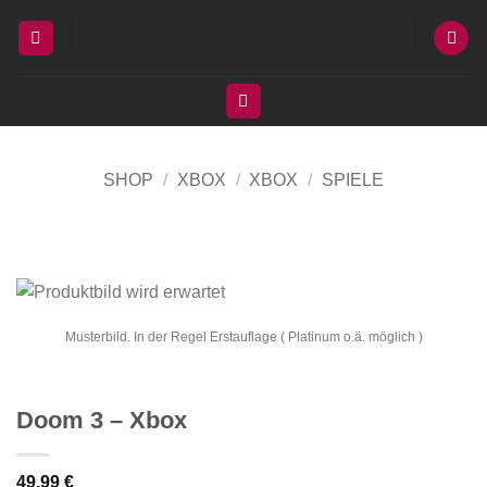
Zum
Inhalt
springen
SHOP
/
XBOX
/
XBOX
/
SPIELE
Musterbild. In der Regel Erstauflage ( Platinum o.ä. möglich )
Doom 3 – Xbox
49,99
€