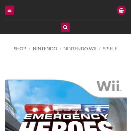
Zum
Inhalt
springen
SHOP
/
NINTENDO
/
NINTENDO WII
/
SPIELE