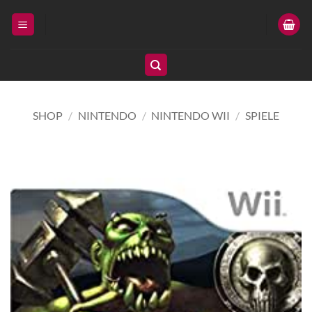
Zum
Inhalt
springen
SHOP
/
NINTENDO
/
NINTENDO WII
/
SPIELE