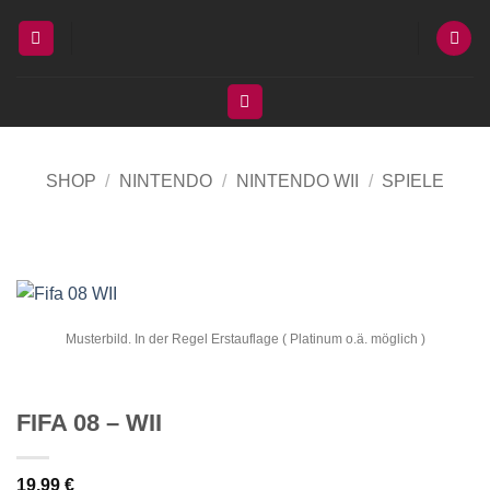
Zum
Inhalt
springen
SHOP
/
NINTENDO
/
NINTENDO WII
/
SPIELE
Musterbild. In der Regel Erstauflage ( Platinum o.ä. möglich )
FIFA 08 – WII
19,99
€