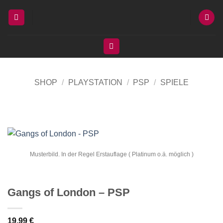
Zum
Inhalt
springen
SHOP
/
PLAYSTATION
/
PSP
/
SPIELE
Musterbild. In der Regel Erstauflage ( Platinum o.ä. möglich )
Gangs of London – PSP
19,99
€