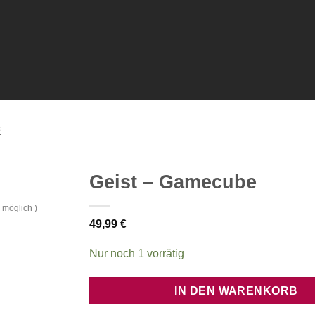
E
Geist – Gamecube
 möglich )
49,99
€
Nur noch 1 vorrätig
IN DEN WARENKORB