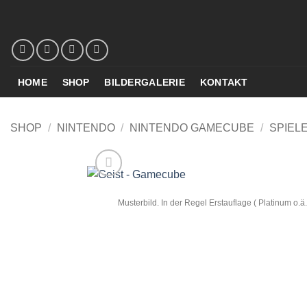
Zum
Inhalt
springen
HOME
SHOP
BILDERGALERIE
KONTAKT
SHOP
/
NINTENDO
/
NINTENDO GAMECUBE
/
SPIEL
Musterbild. In der Regel Erstauflage ( Platinum o.ä.