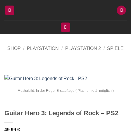
Zum
Inhalt
springen
SHOP
/
PLAYSTATION
/
PLAYSTATION 2
/
SPIELE
Musterbild. In der Regel Erstauflage ( Platinum o.ä. möglich )
Guitar Hero 3: Legends of Rock – PS2
49,99
€