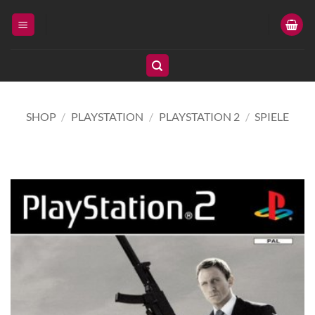
Zum
Inhalt
springen
SHOP
/
PLAYSTATION
/
PLAYSTATION 2
/
SPIELE