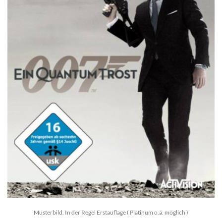
Musterbild. In der Regel Erstauflage ( Platinum o.ä. möglich )