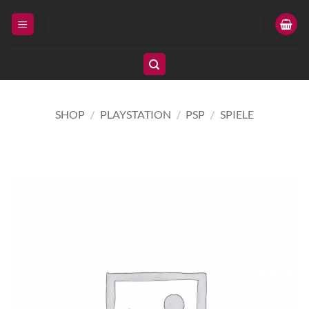
Zum
Inhalt
springen
SHOP
/
PLAYSTATION
/
PSP
/
SPIELE