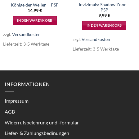
Invizimals: Shadow Zone –
Könige der Wellen – PSP
PSP
14,99
€
9,99
€
IN DEN WARENKORB
IN DEN WARENKORB
zzgl.
Versandkosten
zzgl.
Versandkosten
Lieferzeit:
3-5 Werktage
Lieferzeit:
3-5 Werktage
INFORMATIONEN
Impressum
AGB
Widerrufsbelehrung und -formular
Liefer- & Zahlungsbedinungen