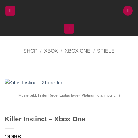
Zum
Inhalt
springen
SHOP
/
XBOX
/
XBOX ONE
/
SPIELE
Musterbild. In der Regel Erstauflage ( Platinum o.ä. möglich )
Killer Instinct – Xbox One
19,99
€