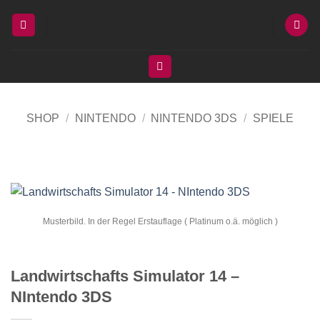
Zum
Inhalt
springen
SHOP
/
NINTENDO
/
NINTENDO 3DS
/
SPIELE
Musterbild. In der Regel Erstauflage ( Platinum o.ä. möglich )
Landwirtschafts Simulator 14 –
NIntendo 3DS