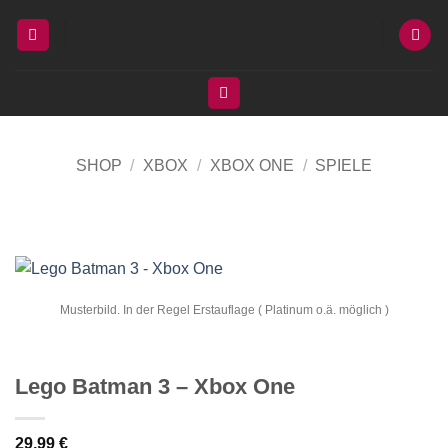
Zum
Inhalt
springen
SHOP
/
XBOX
/
XBOX ONE
/
SPIELE
Musterbild. In der Regel Erstauflage ( Platinum o.ä. möglich )
Lego Batman 3 – Xbox One
29,99
€