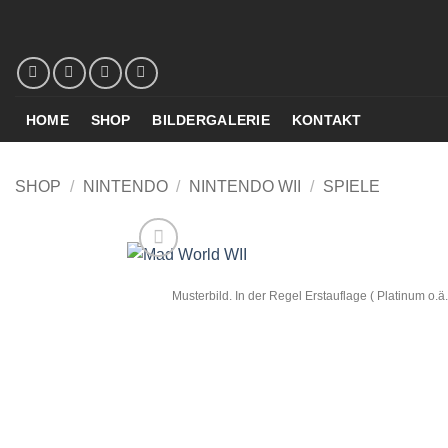
Zum
Inhalt
springen
HOME
SHOP
BILDERGALERIE
KONTAKT
SHOP
/
NINTENDO
/
NINTENDO WII
/
SPIELE
Musterbild. In der Regel Erstauflage ( Platinum o.ä.