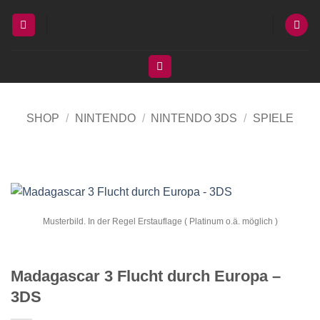
Zum
Inhalt
springen
SHOP
/
NINTENDO
/
NINTENDO 3DS
/
SPIELE
Musterbild. In der Regel Erstauflage ( Platinum o.ä. möglich )
Madagascar 3 Flucht durch Europa –
3DS