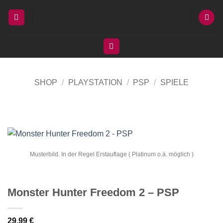
Zum
Inhalt
springen
SHOP
/
PLAYSTATION
/
PSP
/
SPIELE
Musterbild. In der Regel Erstauflage ( Platinum o.ä. möglich )
Monster Hunter Freedom 2 – PSP
29,99
€