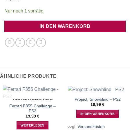
Nur noch 1 vorrätig
IN DEN WARENKORB
ÄHNLICHE PRODUKTE
Project: Snowblind – PS2
NICHT VORRÄTIG
19,99
€
Ferrari F355 Challenge –
PS2
IN DEN WARENKORB
19,99
€
WEITERLESEN
zzgl.
Versandkosten