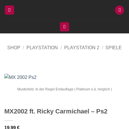
Zum
Inhalt
springen
SHOP
/
PLAYSTATION
/
PLAYSTATION 2
/
SPIELE
Musterbild. In der Regel Erstauflage ( Platinum o.ä. möglich )
MX2002 ft. Ricky Carmichael – Ps2
19,99
€