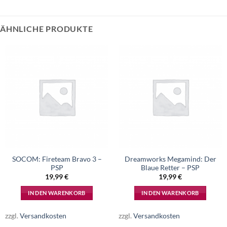
ÄHNLICHE PRODUKTE
SOCOM: Fireteam Bravo 3 –
Dreamworks Megamind: Der
PSP
Blaue Retter – PSP
19,99
€
19,99
€
IN DEN WARENKORB
IN DEN WARENKORB
zzgl.
Versandkosten
zzgl.
Versandkosten