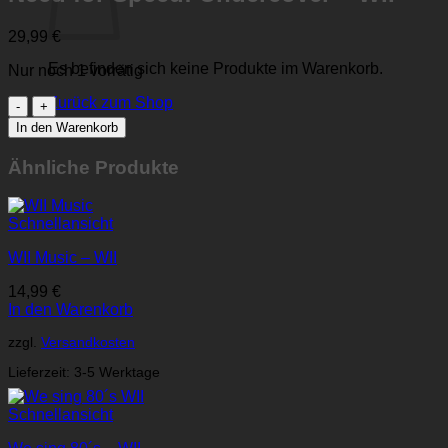
29,99
€
Es befinden sich keine Produkte im Warenkorb.
Nur noch 1 vorrätig
Zurück zum Shop
Need
for
In den Warenkorb
Speed:
Undercover
Ähnliche Produkte
-
WII
Menge
Schnellansicht
WII Music – WII
14,99
€
In den Warenkorb
zzgl.
Versandkosten
Lieferzeit:
3-5 Werktage
Schnellansicht