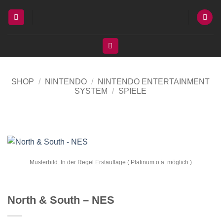
Zum
Inhalt
springen
SHOP
/
NINTENDO
/
NINTENDO ENTERTAINMENT
SYSTEM
/
SPIELE
Musterbild. In der Regel Erstauflage ( Platinum o.ä. möglich )
North & South – NES