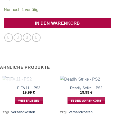
Nur noch 1 vorrätig
IN DEN WARENKORB
ÄHNLICHE PRODUKTE
NICHT VORRÄTIG
FIFA 11 – PS2
Deadly Strike – PS2
19,99
€
19,99
€
WEITERLESEN
IN DEN WARENKORB
zzgl.
Versandkosten
zzgl.
Versandkosten