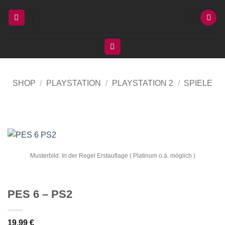
Zum
Inhalt
springen
SHOP
/
PLAYSTATION
/
PLAYSTATION 2
/
SPIELE
Musterbild. In der Regel Erstauflage ( Platinum o.ä. möglich )
PES 6 – PS2
19,99
€