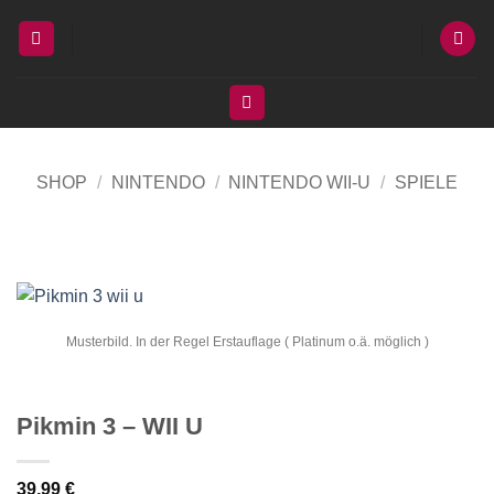
Zum
Inhalt
springen
SHOP
/
NINTENDO
/
NINTENDO WII-U
/
SPIELE
Musterbild. In der Regel Erstauflage ( Platinum o.ä. möglich )
Pikmin 3 – WII U
39,99
€