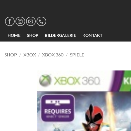
Zum
Inhalt
springen
HOME
SHOP
BILDERGALERIE
KONTAKT
SHOP
/
XBOX
/
XBOX 360
/
SPIELE