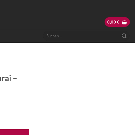
0,00
€
Suchen
nach:
rai –