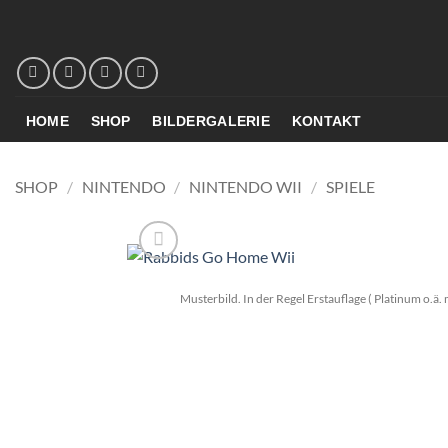
Zum
Inhalt
springen
HOME
SHOP
BILDERGALERIE
KONTAKT
SHOP
/
NINTENDO
/
NINTENDO WII
/
SPIELE
Musterbild. In der Regel Erstauflage ( Platinum o.ä. 