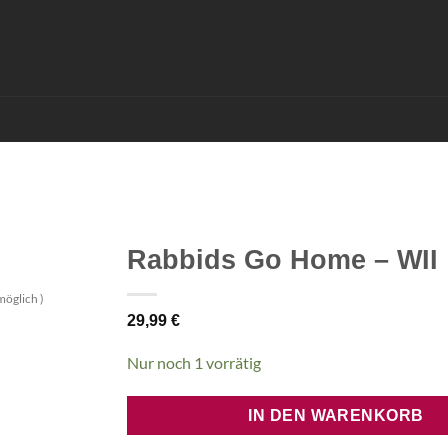
Rabbids Go Home – WII
möglich )
29,99
€
Nur noch 1 vorrätig
IN DEN WARENKORB