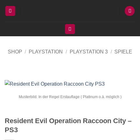
Zum
Inhalt
springen
SHOP
/
PLAYSTATION
/
PLAYSTATION 3
/
SPIELE
Musterbild. In der Regel Erstauflage ( Platinum o.ä. möglich )
Resident Evil Operation Raccoon City –
PS3