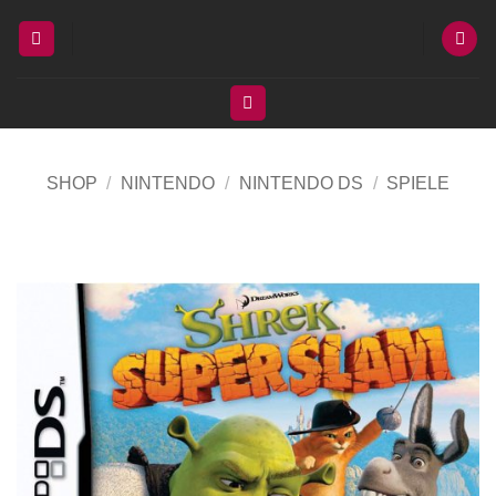
Zum
Inhalt
springen
SHOP
/
NINTENDO
/
NINTENDO DS
/
SPIELE