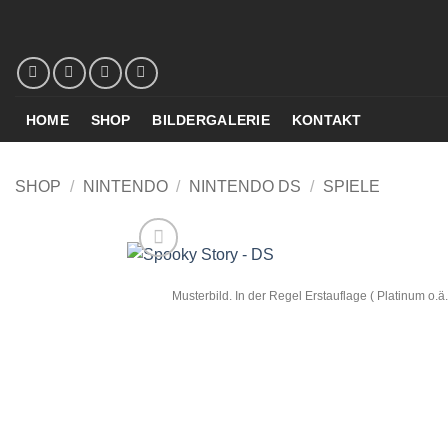
Zum
Inhalt
springen
HOME
SHOP
BILDERGALERIE
KONTAKT
SHOP
/
NINTENDO
/
NINTENDO DS
/
SPIELE
Musterbild. In der Regel Erstauflage ( Platinum o.ä.