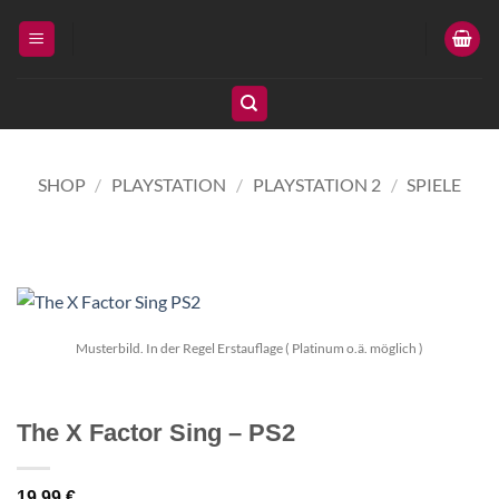
Zum
Inhalt
springen
SHOP
/
PLAYSTATION
/
PLAYSTATION 2
/
SPIELE
Musterbild. In der Regel Erstauflage ( Platinum o.ä. möglich )
The X Factor Sing – PS2
19,99
€