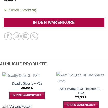
Nur noch 1 vorrätig
IN DEN WARENKORB
ÄHNLICHE PRODUKTE
Deadly Skies 3 – PS2
29,99
€
Arc: Twilight Of The Spirits –
PS2
IN DEN WARENKORB
29,99
€
IN DEN WARENKORB
zzgl.
Versandkosten