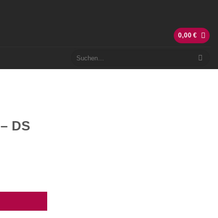
0,00
€
Suchen
nach:
 – DS