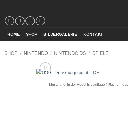
Zum
Inhalt
springen
HOME
SHOP
BILDERGALERIE
KONTAKT
SHOP
/
NINTENDO
/
NINTENDO DS
/
SPIELE
Musterbild. In der Regel Erstauflage ( Platinum o.ä.