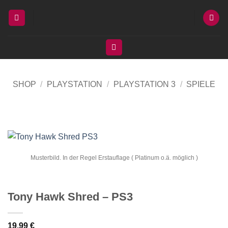
Zum
Inhalt
springen
SHOP
/
PLAYSTATION
/
PLAYSTATION 3
/
SPIELE
Musterbild. In der Regel Erstauflage ( Platinum o.ä. möglich )
Tony Hawk Shred – PS3
19,99
€