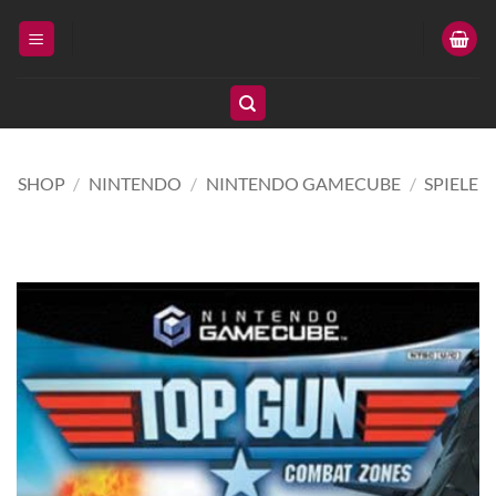
Zum
Inhalt
springen
SHOP
/
NINTENDO
/
NINTENDO GAMECUBE
/
SPIELE