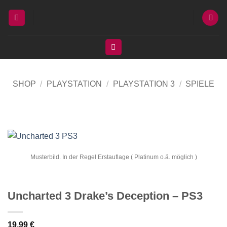
Zum
Inhalt
springen
SHOP
/
PLAYSTATION
/
PLAYSTATION 3
/
SPIELE
Musterbild. In der Regel Erstauflage ( Platinum o.ä. möglich )
Uncharted 3 Drake’s Deception – PS3
19,99
€