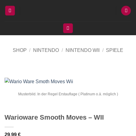
Zum
Inhalt
springen
SHOP
/
NINTENDO
/
NINTENDO WII
/
SPIELE
Musterbild. In der Regel Erstauflage ( Platinum o.ä. möglich )
Warioware Smooth Moves – WII
29,99
€