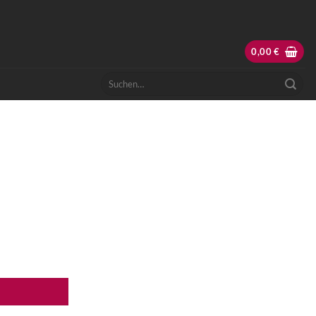
0,00
€
Suchen
nach: