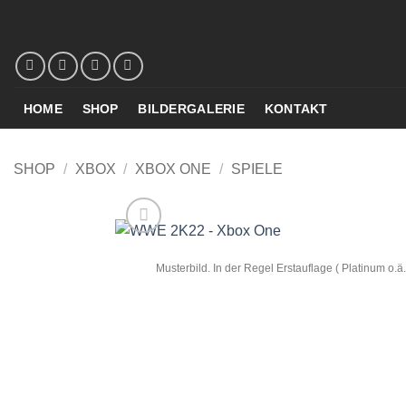
Zum
Inhalt
springen
HOME
SHOP
BILDERGALERIE
KONTAKT
SHOP
/
XBOX
/
XBOX ONE
/
SPIELE
Musterbild. In der Regel Erstauflage ( Platinum o.ä.