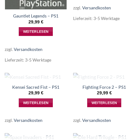
zzgl.
Versandkosten
Gauntlet Legends – PS1
Lieferzeit:
3-5 Werktage
29,99
€
WEITERLESEN
zzgl.
Versandkosten
Lieferzeit:
3-5 Werktage
NICHT VORRÄTIG
NICHT VORRÄTIG
Kensei Sacred Fist – PS1
Fighting Force 2 – PS1
29,99
€
29,99
€
WEITERLESEN
WEITERLESEN
zzgl.
Versandkosten
zzgl.
Versandkosten