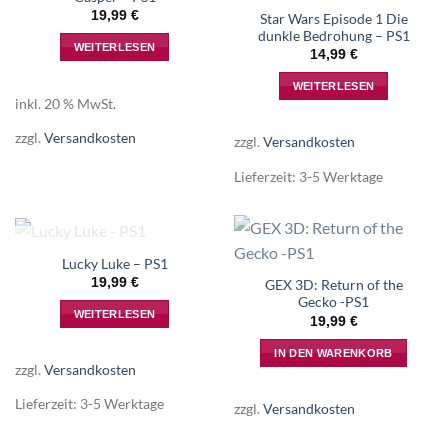
NICHT VORRÄTIG
19,99
€
Star Wars Episode 1 Die
dunkle Bedrohung – PS1
WEITERLESEN
14,99
€
WEITERLESEN
inkl. 20 % MwSt.
zzgl.
Versandkosten
zzgl.
Versandkosten
Lieferzeit:
3-5 Werktage
NICHT VORRÄTIG
Lucky Luke – PS1
19,99
€
GEX 3D: Return of the
Gecko -PS1
WEITERLESEN
19,99
€
IN DEN WARENKORB
zzgl.
Versandkosten
Lieferzeit:
3-5 Werktage
zzgl.
Versandkosten