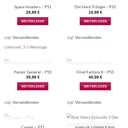
NICHT VORRÄTIG
NICHT VORRÄTIG
Space Invaders – PS1
Die Hard Trilogie – PS1
29,99
€
19,99
€
WEITERLESEN
WEITERLESEN
zzgl.
Versandkosten
zzgl.
Versandkosten
Lieferzeit:
3-5 Werktage
NICHT VORRÄTIG
NICHT VORRÄTIG
Panzer General – PS1
Final Fantasy 8 – PS1
39,99
€
49,99
€
WEITERLESEN
WEITERLESEN
zzgl.
Versandkosten
zzgl.
Versandkosten
NICHT VORRÄTIG
Casper – PS1