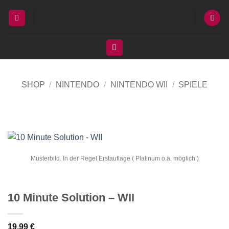
Zum
Inhalt
springen
SHOP
/
NINTENDO
/
NINTENDO WII
/
SPIELE
Musterbild. In der Regel Erstauflage ( Platinum o.ä. möglich )
10 Minute Solution – WII
19,99
€