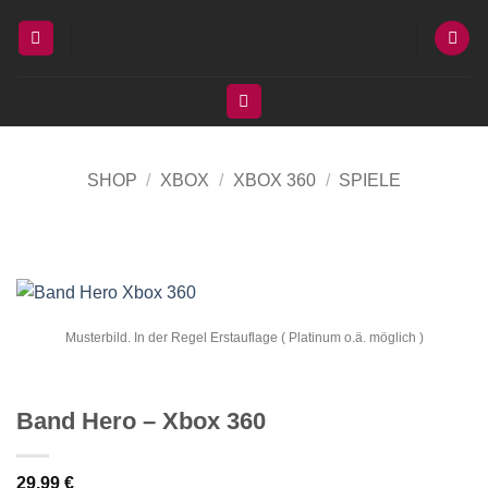
Zum
Inhalt
springen
SHOP
/
XBOX
/
XBOX 360
/
SPIELE
Musterbild. In der Regel Erstauflage ( Platinum o.ä. möglich )
Band Hero – Xbox 360
29,99
€